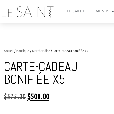
LE SAINTI
MENUS
Accueil
/
Boutique
/
Marchandise
/ Carte-cadeau bonifiée x5
CARTE-CADEAU
BONIFIÉE X5
$
575.00
$
500.00