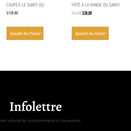
COUPES LE SAINTI (6)
PÂTÉ À LA VIANDE DU SAINTI
$
120.00
$
35.00
$
30.00
Ajouter Au Panier
Ajouter Au Panier
Infolettre
stez informé de nos événements et nouveautés.