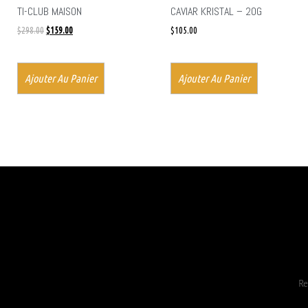
TI-CLUB MAISON
CAVIAR KRISTAL – 20G
$
298.00
$
159.00
$
105.00
Ajouter Au Panier
Ajouter Au Panier
Re