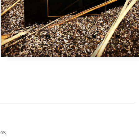
Share
00$.